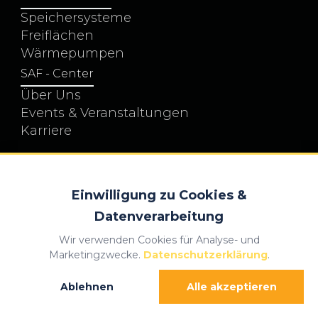
Speichersysteme
Freiflächen
Wärmepumpen
SAF - Center
Über Uns
Events & Veranstaltungen
Karriere
Einwilligung zu Cookies &
© 2026 SAF Energiesysteme Schwaben GmbH
Datenverarbeitung
Alle Rechte vorbehalten.
Wir verwenden Cookies für Analyse- und
Marketingzwecke.
Datenschutzerklärung
.
Datenschutzerklärung
Impressum
Ablehnen
Alle akzeptieren